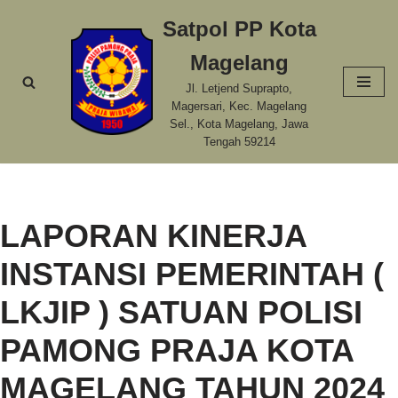
Satpol PP Kota
Skip
Magelang
to
content
Jl. Letjend Suprapto,
Magersari, Kec. Magelang
Sel., Kota Magelang, Jawa
Tengah 59214
LAPORAN KINERJA
INSTANSI PEMERINTAH (
LKJIP ) SATUAN POLISI
PAMONG PRAJA KOTA
MAGELANG TAHUN 2024